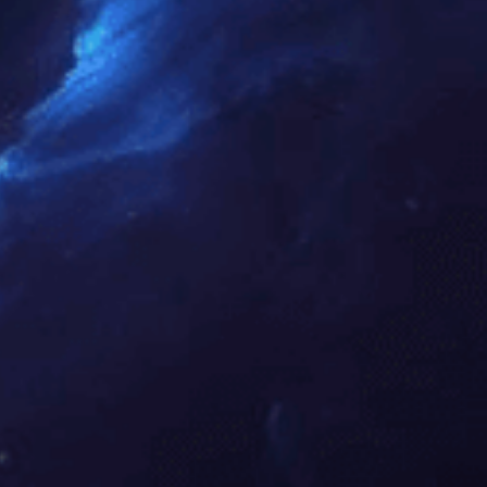
梁波（专家）
中式烹调高级技师
򡂔
򡂐