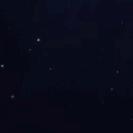
关于
产品
米兰app体育登录入口·（中国）
米兰app体育登