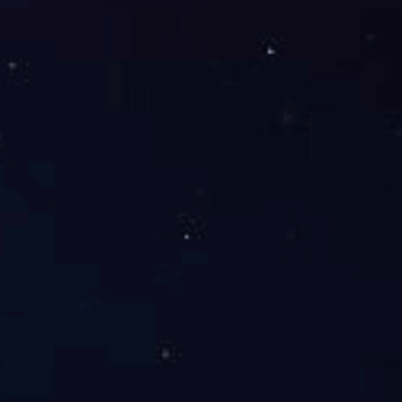
创业就业安排
学校为有需要的学员提供就业推
荐。主要是各餐饮企业、食品加
工行业、食品销售行业。
学校设
有创业平台，为学员提供创业机