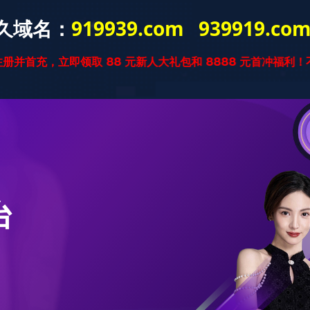
新闻
厨校
客户
招聘
联系
pp体育登录入口·（中国）
CONGCHU VOCATIONAL SCHOOL
当前位置：
首页
>
厨校
师资团队
厨校简介