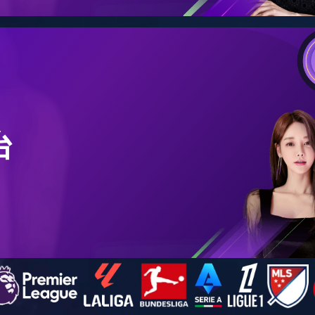
学校简介
宏达米兰app体育登录入口·（中国）
·（中国）官方网站有限公司与湖南宏
湘菜以厂校一体的方式得到传承与创新
训，以湘菜传承发展为己任，为社会
技能人才培养基地。聚焦湘菜食材产
养，为湘菜 “出湘”“出海”提供人才和
学校创始人为湖南首位湘菜大师——曾
师”的石荫祥大师。学校拥有实力雄厚
备，先进的实训场地，学校主持开发了
职业能力培训标准和考核规范。
学校作为服务浏阳乃至全球湘菜食材
懂湘菜、会应用、善推广的湘菜食材产